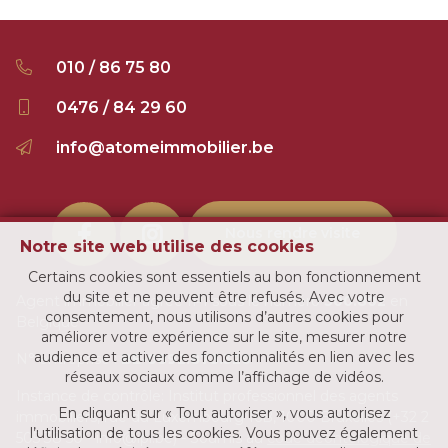
010 / 86 75 80
0476 / 84 29 60
info@atomeimmobilier.be
Nous rendre visite
Notre site web utilise des cookies
Certains cookies sont essentiels au bon fonctionnement
du site et ne peuvent être refusés. Avec votre
Agent immobilier agréé IPI sous le numéro
500.802
en
consentement, nous utilisons d’autres cookies pour
Belgique
améliorer votre expérience sur le site, mesurer notre
audience et activer des fonctionnalités en lien avec les
N° entreprise :
BE-0892.873.320
réseaux sociaux comme l’affichage de vidéos.
Instance de contrôle: Institut professionnel des agents
En cliquant sur « Tout autoriser », vous autorisez
immobiliers, rue du Luxembourg 16B, 1000 Bruxelles (+32 2
l’utilisation de tous les cookies. Vous pouvez également
505 38 50 - info@ipi.be) - Soumis au
code déontologique de