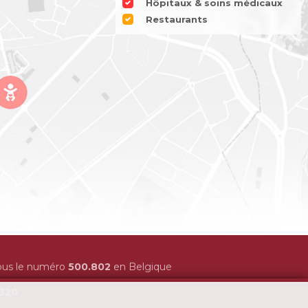
Hôpitaux & soins médicaux
Restaurants
sous le numéro
500.802
en Belgique
320