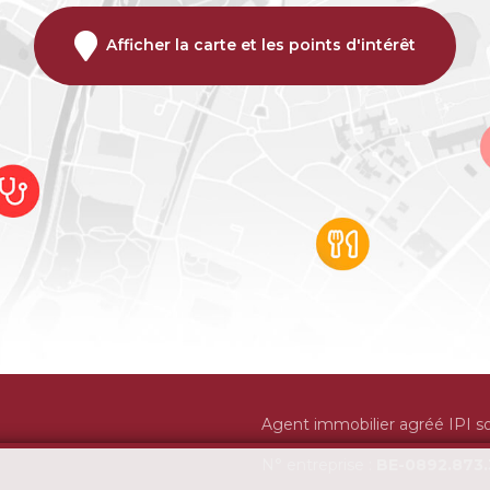
Afficher la carte et les points d'intérêt
Agent immobilier agréé IPI 
N° entreprise :
BE-0892.873.