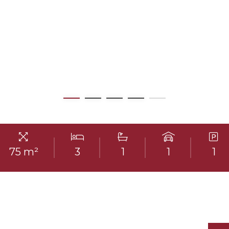
75 m²
3
1
1
1