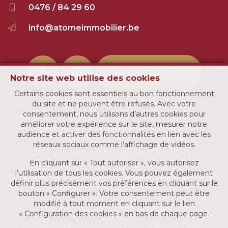
0476 / 84 29 60
info@atomeimmobilier.be
Nous rendre visite
Notre site web utilise des cookies
Certains cookies sont essentiels au bon fonctionnement
du site et ne peuvent être refusés. Avec votre
Agent immobilier agréé IPI sous le numéro
500.802
en
consentement, nous utilisons d’autres cookies pour
Belgique
améliorer votre expérience sur le site, mesurer notre
audience et activer des fonctionnalités en lien avec les
N° entreprise :
BE-0892.873.320
réseaux sociaux comme l’affichage de vidéos.
Instance de contrôle: Institut professionnel des agents
En cliquant sur « Tout autoriser », vous autorisez
immobiliers, rue du Luxembourg 16B, 1000 Bruxelles (+32 2
l’utilisation de tous les cookies. Vous pouvez également
505 38 50 - info@ipi.be) - Soumis au
code déontologique de
définir plus précisément vos préférences en cliquant sur le
l’ IPI
bouton « Configurer ». Votre consentement peut être
modifié à tout moment en cliquant sur le lien
RC professionnelle et cautionnement via AXA Belgium SA,
« Configuration des cookies » en bas de chaque page.
Place du Trône 1, 1000 Bruxelles – police n°
730.390.160
.
Couverture valable pour les activités réalisées en Belgique